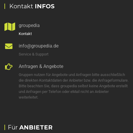
Kontakt
INFOS
groupedia
Kontakt
info@groupedia.de
Service & Support
Anfragen & Angebote
Gruppen nutzen für Angebote und Anfragen bitte ausschließlich
die direkten Kontaktdaten der Anbieter bzw. die Anfrageformulare.
Bitte beachten Sie, dass groupedia selbst keine Angebote erstellt
und Anfragen per Telefon oder eMail nicht an Anbieter
weiterleitet.
Für
ANBIETER