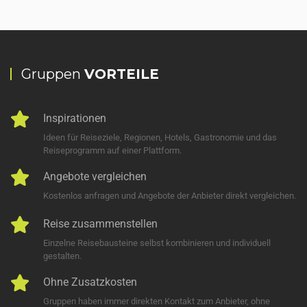
Gruppen
VORTEILE
Inspirationen
Ideen für Reiseziele, Regionen, Hotels, Gastronomie und das
Reiseprogramm auf einer Plattform.
Angebote vergleichen
Kostenlos anfragen und Angebote der Anbieter direkt vergleichen.
Reise zusammenstellen
Einzelne Reisebausteine selbst kombinieren und individuell
gestalten.
Ohne Zusatzkosten
Gruppen haben immer direkten Kontakt zum Anbieter, ohne