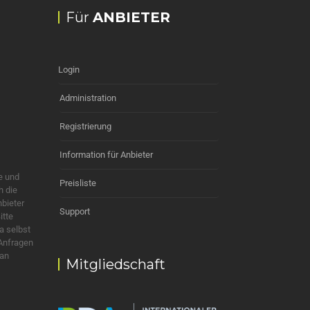
Für
ANBIETER
Login
Administration
Registrierung
Information für Anbieter
e und
Preisliste
h die
nbieter
Support
itte
a selbst
 Anfragen
 an
Mitgliedschaft