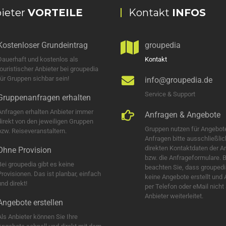
ieter
VORTEILE
Kontakt
INFOS
Kostenloser Grundeintrag
groupedia
Dauerhaft und kostenlos als
Kontakt
touristischer Anbieter bei groupedia
für Gruppen sichbar sein!
info@groupedia.de
Service & Support
Gruppenanfragen erhalten
Anfragen erhalten Anbieter immer
Anfragen & Angebote
direkt von den jeweiligen Gruppen
Gruppen nutzen für Angebot
bzw. Reiseveranstaltern.
Anfragen bitte ausschließlic
direkten Kontaktdaten der A
Ohne Provision
bzw. die Anfrageformulare. B
Bei groupedia gibt es keine
beachten Sie, dass groupedi
Provisionen. Das ist planbar, einfach
keine Angebote erstellt und
nd direkt!
per Telefon oder eMail nicht
Anbieter weiterleitet.
Angebote erstellen
Als Anbieter können Sie Ihre