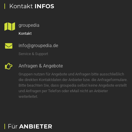
Kontakt
INFOS
groupedia
Kontakt
info@groupedia.de
Service & Support
Anfragen & Angebote
Gruppen nutzen für Angebote und Anfragen bitte ausschließlich
die direkten Kontaktdaten der Anbieter bzw. die Anfrageformulare.
Bitte beachten Sie, dass groupedia selbst keine Angebote erstellt
und Anfragen per Telefon oder eMail nicht an Anbieter
weiterleitet.
Für
ANBIETER