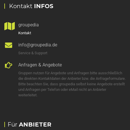
Kontakt
INFOS
groupedia
Kontakt
info@groupedia.de
Service & Support
Anfragen & Angebote
Gruppen nutzen für Angebote und Anfragen bitte ausschließlich
die direkten Kontaktdaten der Anbieter bzw. die Anfrageformulare.
Bitte beachten Sie, dass groupedia selbst keine Angebote erstellt
und Anfragen per Telefon oder eMail nicht an Anbieter
weiterleitet.
Für
ANBIETER