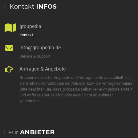
Kontakt
INFOS
groupedia
Kontakt
info@groupedia.de
Service & Support
Anfragen & Angebote
Gruppen nutzen für Angebote und Anfragen bitte ausschließlich
die direkten Kontaktdaten der Anbieter bzw. die Anfrageformulare.
Bitte beachten Sie, dass groupedia selbst keine Angebote erstellt
und Anfragen per Telefon oder eMail nicht an Anbieter
weiterleitet.
Für
ANBIETER