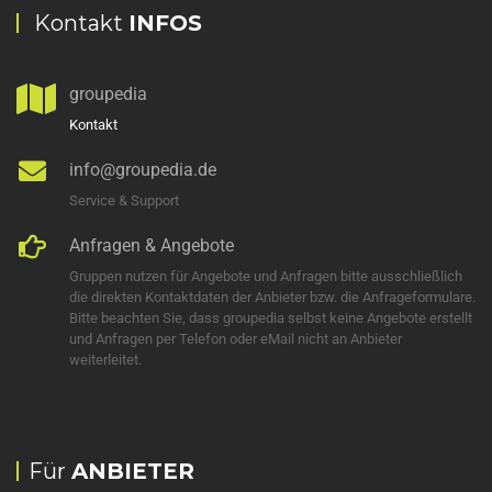
Kontakt
INFOS
groupedia
Kontakt
info@groupedia.de
Service & Support
Anfragen & Angebote
Gruppen nutzen für Angebote und Anfragen bitte ausschließlich
die direkten Kontaktdaten der Anbieter bzw. die Anfrageformulare.
Bitte beachten Sie, dass groupedia selbst keine Angebote erstellt
und Anfragen per Telefon oder eMail nicht an Anbieter
weiterleitet.
Für
ANBIETER