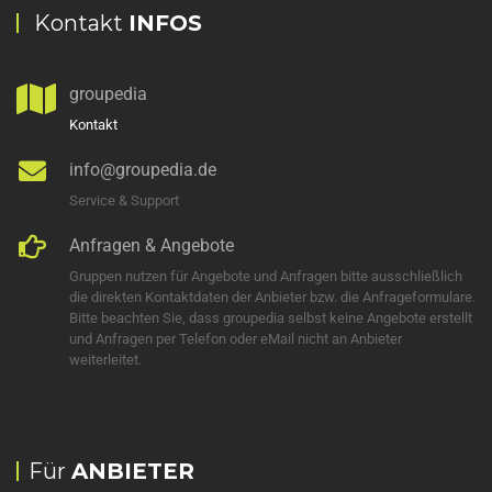
Kontakt
INFOS
groupedia
Kontakt
info@groupedia.de
Service & Support
Anfragen & Angebote
Gruppen nutzen für Angebote und Anfragen bitte ausschließlich
die direkten Kontaktdaten der Anbieter bzw. die Anfrageformulare.
Bitte beachten Sie, dass groupedia selbst keine Angebote erstellt
und Anfragen per Telefon oder eMail nicht an Anbieter
weiterleitet.
Für
ANBIETER