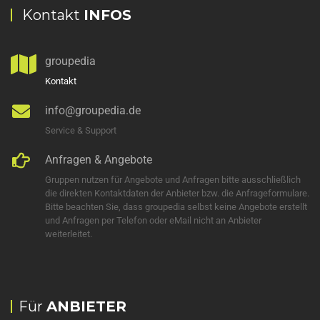
Kontakt
INFOS
groupedia
Kontakt
info@groupedia.de
Service & Support
Anfragen & Angebote
Gruppen nutzen für Angebote und Anfragen bitte ausschließlich
die direkten Kontaktdaten der Anbieter bzw. die Anfrageformulare.
Bitte beachten Sie, dass groupedia selbst keine Angebote erstellt
und Anfragen per Telefon oder eMail nicht an Anbieter
weiterleitet.
Für
ANBIETER