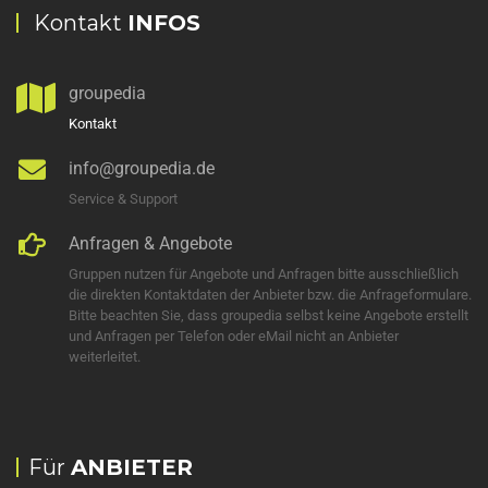
Kontakt
INFOS
groupedia
Kontakt
info@groupedia.de
Service & Support
Anfragen & Angebote
Gruppen nutzen für Angebote und Anfragen bitte ausschließlich
die direkten Kontaktdaten der Anbieter bzw. die Anfrageformulare.
Bitte beachten Sie, dass groupedia selbst keine Angebote erstellt
und Anfragen per Telefon oder eMail nicht an Anbieter
weiterleitet.
Für
ANBIETER