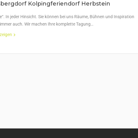
bergdorf Kolpingferiendorf Herbstein
e“. In jeder Hinsicht. Sie können bei uns Räume, Bühnen und Inspiration
immer auch. Wir machen Ihre komplette Tagung…
nzeigen