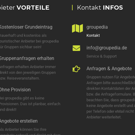
ieter
VORTEILE
Kontakt
INFOS
Kostenloser Grundeintrag
groupedia
Dauerhaft und kostenlos als
Kontakt
touristischer Anbieter bei groupedia
für Gruppen sichbar sein!
info@groupedia.de
Service & Support
Gruppenanfragen erhalten
Anfragen erhalten Anbieter immer
Anfragen & Angebote
direkt von den jeweiligen Gruppen
Gruppen nutzen für Angebot
bzw. Reiseveranstaltern.
Anfragen bitte ausschließlic
direkten Kontaktdaten der A
Ohne Provision
bzw. die Anfrageformulare. B
Bei groupedia gibt es keine
beachten Sie, dass groupedi
Provisionen. Das ist planbar, einfach
keine Angebote erstellt und
nd direkt!
per Telefon oder eMail nicht
Anbieter weiterleitet.
Angebote erstellen
Als Anbieter können Sie Ihre