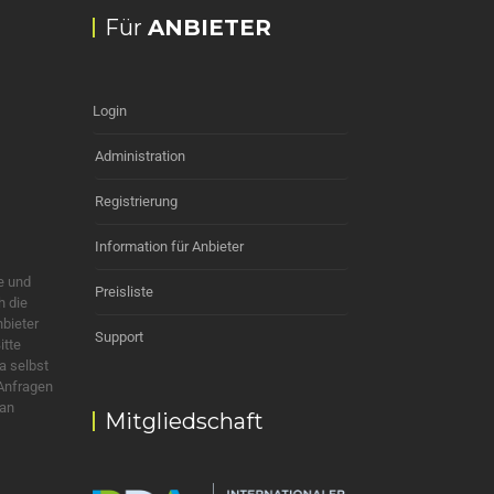
Für
ANBIETER
Login
Administration
Registrierung
Information für Anbieter
e und
Preisliste
h die
nbieter
Support
itte
a selbst
 Anfragen
 an
Mitgliedschaft