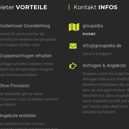
ieter
VORTEILE
Kontakt
INFOS
Kostenloser Grundeintrag
groupedia
Dauerhaft und kostenlos als
Kontakt
touristischer Anbieter bei groupedia
für Gruppen sichbar sein!
info@groupedia.de
Service & Support
Gruppenanfragen erhalten
Anfragen erhalten Anbieter immer
Anfragen & Angebote
direkt von den jeweiligen Gruppen
Gruppen nutzen für Angebot
bzw. Reiseveranstaltern.
Anfragen bitte ausschließlic
direkten Kontaktdaten der A
Ohne Provision
bzw. die Anfrageformulare. B
Bei groupedia gibt es keine
beachten Sie, dass groupedi
Provisionen. Das ist planbar, einfach
keine Angebote erstellt und
nd direkt!
per Telefon oder eMail nicht
Anbieter weiterleitet.
Angebote erstellen
Als Anbieter können Sie Ihre