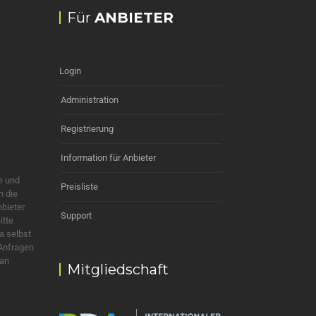
Für
ANBIETER
Login
Administration
Registrierung
Information für Anbieter
e und
Preisliste
h die
nbieter
Support
itte
a selbst
 Anfragen
 an
Mitgliedschaft