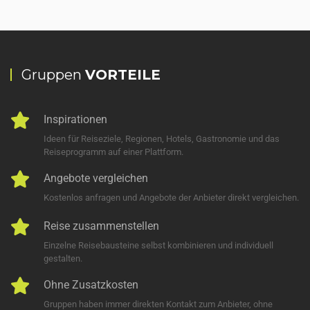
Gruppen
VORTEILE
Inspirationen
Ideen für Reiseziele, Regionen, Hotels, Gastronomie und das
Reiseprogramm auf einer Plattform.
Angebote vergleichen
Kostenlos anfragen und Angebote der Anbieter direkt vergleichen.
Reise zusammenstellen
Einzelne Reisebausteine selbst kombinieren und individuell
gestalten.
Ohne Zusatzkosten
Gruppen haben immer direkten Kontakt zum Anbieter, ohne