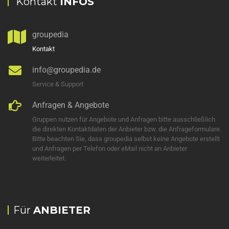
Kontakt
INFOS
groupedia
Kontakt
info@groupedia.de
Service & Support
Anfragen & Angebote
Gruppen nutzen für Angebote und Anfragen bitte ausschließlich
die direkten Kontaktdaten der Anbieter bzw. die Anfrageformulare.
Bitte beachten Sie, dass groupedia selbst keine Angebote erstellt
und Anfragen per Telefon oder eMail nicht an Anbieter
weiterleitet.
Für
ANBIETER