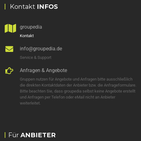
Kontakt
INFOS
groupedia
Kontakt
info@groupedia.de
Service & Support
Anfragen & Angebote
Gruppen nutzen für Angebote und Anfragen bitte ausschließlich
die direkten Kontaktdaten der Anbieter bzw. die Anfrageformulare.
Bitte beachten Sie, dass groupedia selbst keine Angebote erstellt
und Anfragen per Telefon oder eMail nicht an Anbieter
weiterleitet.
Für
ANBIETER