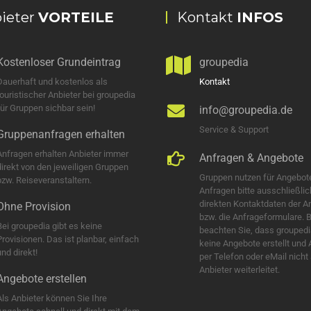
ieter
VORTEILE
Kontakt
INFOS
Kostenloser Grundeintrag
groupedia
Dauerhaft und kostenlos als
Kontakt
touristischer Anbieter bei groupedia
für Gruppen sichbar sein!
info@groupedia.de
Service & Support
Gruppenanfragen erhalten
Anfragen erhalten Anbieter immer
Anfragen & Angebote
direkt von den jeweiligen Gruppen
Gruppen nutzen für Angebot
bzw. Reiseveranstaltern.
Anfragen bitte ausschließlic
direkten Kontaktdaten der A
Ohne Provision
bzw. die Anfrageformulare. B
Bei groupedia gibt es keine
beachten Sie, dass groupedi
Provisionen. Das ist planbar, einfach
keine Angebote erstellt und
nd direkt!
per Telefon oder eMail nicht
Anbieter weiterleitet.
Angebote erstellen
Als Anbieter können Sie Ihre