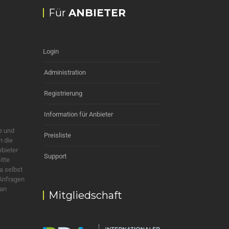
Für
ANBIETER
Login
Administration
Registrierung
Information für Anbieter
e und
Preisliste
h die
nbieter
Support
itte
a selbst
 Anfragen
 an
Mitgliedschaft