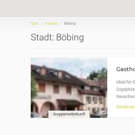
Start
Inserate
Böbing
Stadt:
Böbing
Gasth
Ideal für
Zugspitz
Neuschwan
Details a
Gruppenunterkunft