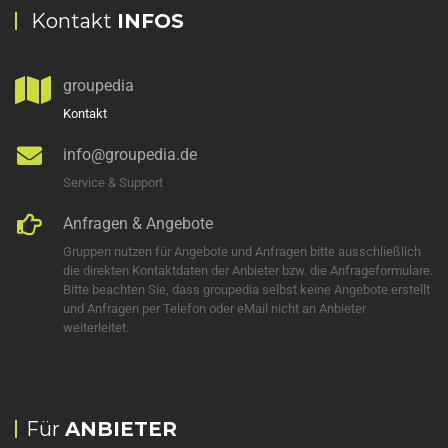
Kontakt
INFOS
groupedia
Kontakt
info@groupedia.de
Service & Support
Anfragen & Angebote
Gruppen nutzen für Angebote und Anfragen bitte ausschließlich
die direkten Kontaktdaten der Anbieter bzw. die Anfrageformulare.
Bitte beachten Sie, dass groupedia selbst keine Angebote erstellt
und Anfragen per Telefon oder eMail nicht an Anbieter
weiterleitet.
Für
ANBIETER