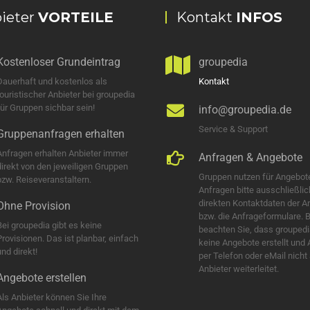
ieter
VORTEILE
Kontakt
INFOS
Kostenloser Grundeintrag
groupedia
Dauerhaft und kostenlos als
Kontakt
touristischer Anbieter bei groupedia
für Gruppen sichbar sein!
info@groupedia.de
Service & Support
Gruppenanfragen erhalten
Anfragen erhalten Anbieter immer
Anfragen & Angebote
direkt von den jeweiligen Gruppen
Gruppen nutzen für Angebot
bzw. Reiseveranstaltern.
Anfragen bitte ausschließlic
direkten Kontaktdaten der A
Ohne Provision
bzw. die Anfrageformulare. B
Bei groupedia gibt es keine
beachten Sie, dass groupedi
Provisionen. Das ist planbar, einfach
keine Angebote erstellt und
nd direkt!
per Telefon oder eMail nicht
Anbieter weiterleitet.
Angebote erstellen
Als Anbieter können Sie Ihre