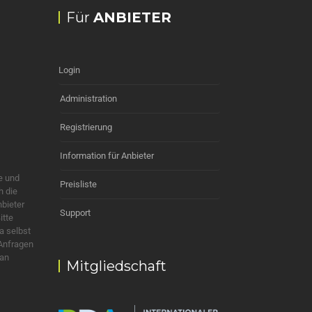
Für
ANBIETER
Login
Administration
Registrierung
Information für Anbieter
e und
Preisliste
h die
nbieter
Support
itte
a selbst
 Anfragen
 an
Mitgliedschaft